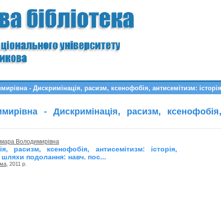
ирівна - Дискримінація, расизм, ксенофобія, антисемітизм: історія
мирівна - Дискримінація, расизм, ксенофобія,
.
амара Володимирівна
ія, расизм, ксенофобія, антисемітизм: історія,
 шляхи подолання: навч. пос...
ума
, 2011 р.