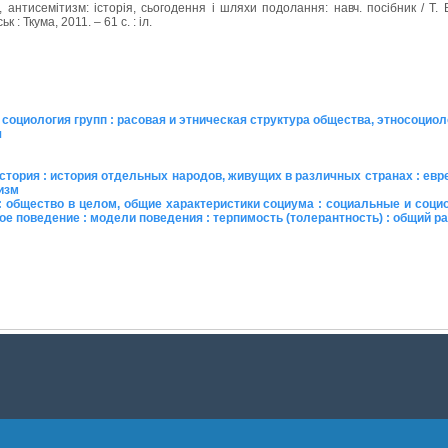
 антисемітизм: історія, сьогодення і шляхи подолання: навч. посібник / Т. 
к : Ткума, 2011. – 61 с. : іл.
 социология групп : расовая и этническая структура общества, этносоциол
я
стория : история отдельных народов, живущих в различных странах : евре
изм
: общество в целом, общие характеристики социума : социальные и соци
е поведение : модели поведения : терпимость (толерантность) : общий р