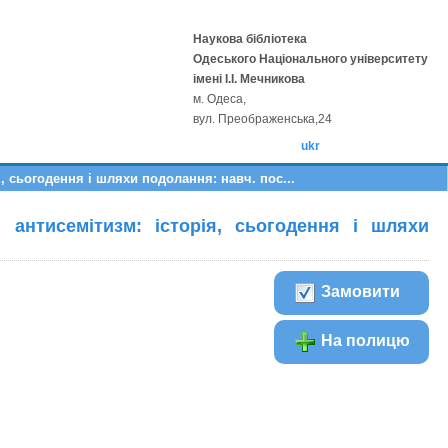
Наукова бібліотека
Одеського Національного університету
імені І.І. Мечникова
м. Одеса,
вул. Преображенська,24
ukr
, сьогодення і шляхи подолання: навч. пос...
 антисемітизм: історія, сьогодення і шляхи
Замовити
На полицю