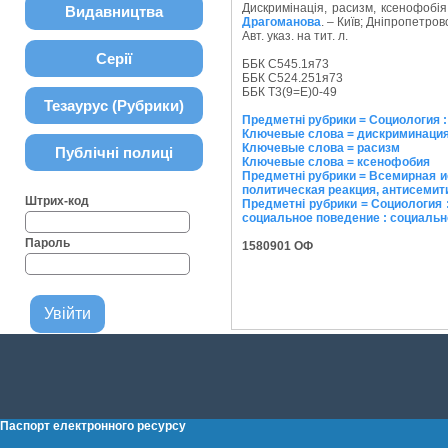
Дискримінація, расизм, ксенофобія,
Видавництва
Драгоманова
. – Київ; Дніпропетровсь
Авт. указ. на тит. л.
Серії
ББК С545.1я73
ББК С524.251я73
ББК Т3(9=Е)0-49
Тезаурус (Рубрики)
Предметні рубрики = Социология :
Ключевые слова = дискриминаци
Ключевые слова = расизм
Публічні полиці
Ключевые слова = ксенофобия
Предметні рубрики = Всемирная и
политическая реакция, антисемит
Штрих-код
Предметні рубрики = Социология 
социальное поведение : социально
Пароль
1580901 ОФ
Паспорт електронного ресурсу