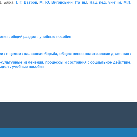
В. Бакка,
І. Г. Вєтров
,
М. Ю. Виговський
;
[та ін.]
,
Нац. пед. ун-т ім. М.П.
огия : общий раздел : учебные пособия
и : в целом : классовая борьба, общественно-политические движения :
окультурные изменения, процессы и состояния : социальное действие,
аздел : учебные пособия