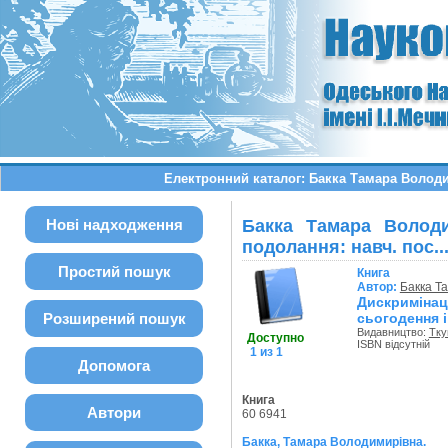
Електронний каталог: Бакка Тамара Володим
Нові надходження
Бакка Тамара Володи
подолання: навч. пос..
Простий пошук
Книга
Автор:
Бакка Т
Дискримінац
Розширений пошук
сьогодення і
Видавництво:
Тк
Доступно
ISBN відсутній
1 из 1
Допомога
Книга
Автори
60 6941
Бакка, Тамара Володимирівна.