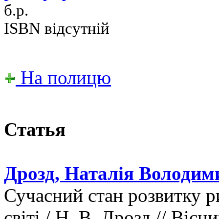
б.р.
ISBN відсутній
На полицю
Статья
Дрозд, Наталія Володим
Сучасний стан розвитку р
світі / Н. В. Дрозд // Віс