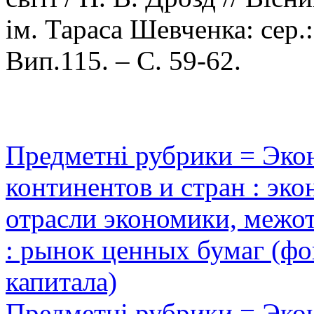
ім. Тараса Шевченка: сер.:
Вип.115. – С. 59-62.
Предметні рубрики = Эко
континентов и стран : эко
отрасли экономики, межо
: рынок ценных бумаг (ф
капитала)
Предметні рубрики = Эко