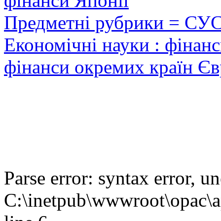
фінанси Японії
Предметні рубрики = СУ
Економічні науки : фінанс
фінанси окремих країн Єв
Parse error: syntax error,
C:\inetpub\wwwroot\opac\ap