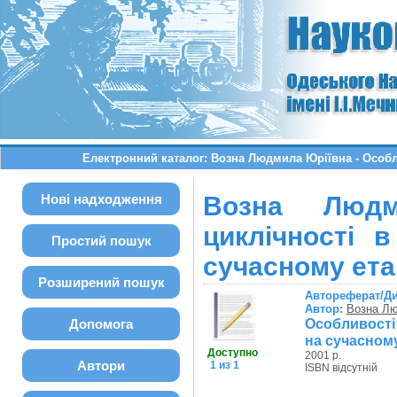
Електронний каталог: Возна Людмила Юріївна - Особли
Нові надходження
Возна Людм
циклічності 
Простий пошук
сучасному ета
Розширений пошук
Автореферат/Д
Автор:
Возна Лю
Особливості 
Допомога
на сучасному 
Доступно
2001 р.
Автори
1 из 1
ISBN відсутній