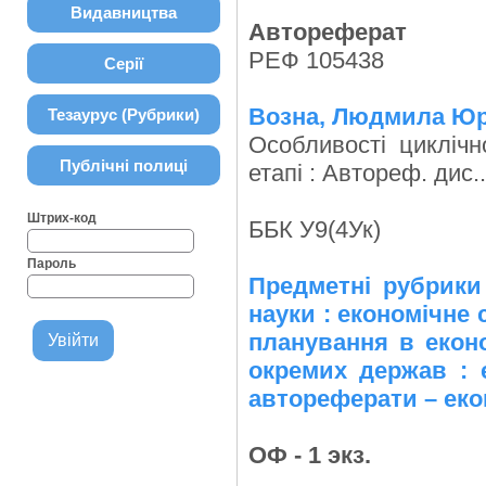
Видавництва
Автореферат
РЕФ 105438
Серії
Возна, Людмила Юрі
Тезаурус (Рубрики)
Особливості циклічн
Публічні полиці
етапі : Автореф. дис..
Штрих-код
ББК У9(4Ук)
Пароль
Предметні рубрики
науки : економічне 
планування в еконо
окремих держав : е
автореферати – еко
ОФ - 1 экз.