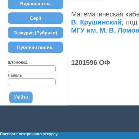
Видавництва
Математическая кибер
Серії
В. Крушинский
; под
МГУ им. М. В. Ломо
Тезаурус (Рубрики)
Публічні полиці
1201596 ОФ
Штрих-код
Пароль
Паспорт електронного ресурсу