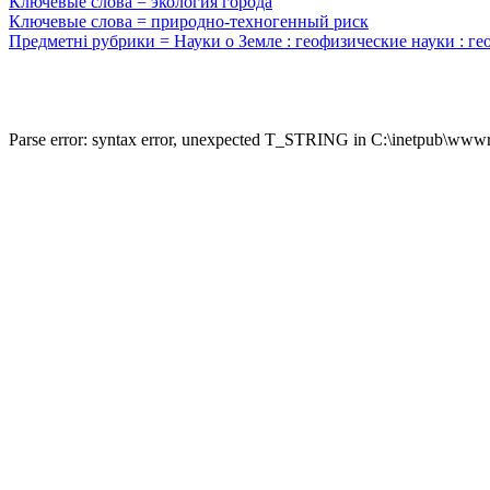
Ключевые слова = экология города
Ключевые слова = природно-техногенный риск
Предметні рубрики = Науки о Земле : геофизические науки : ге
Parse error: syntax error, unexpected T_STRING in C:\inetpub\wwwro