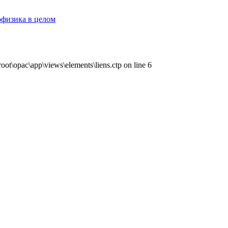
офизика в целом
ot\opac\app\views\elements\liens.ctp on line 6