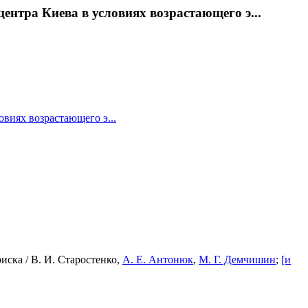
нтра Киева в условиях возрастающего э...
овиях возрастающего э...
ска / В. И. Старостенко,
А. Е. Антонюк
,
М. Г. Демчишин
;
[и