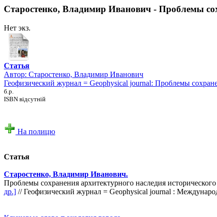
Старостенко, Владимир Иванович - Проблемы сохр
Нет экз.
Статья
Автор:
Старостенко, Владимир Иванович
Геофизический журнал = Geophysical journal: Проблемы сохран
б.р.
ISBN відсутній
На полицю
Статья
Старостенко, Владимир Иванович.
Проблемы сохранения архитектурного наследия исторического ц
др.]
// Геофизический журнал = Geophysical journal : Международ