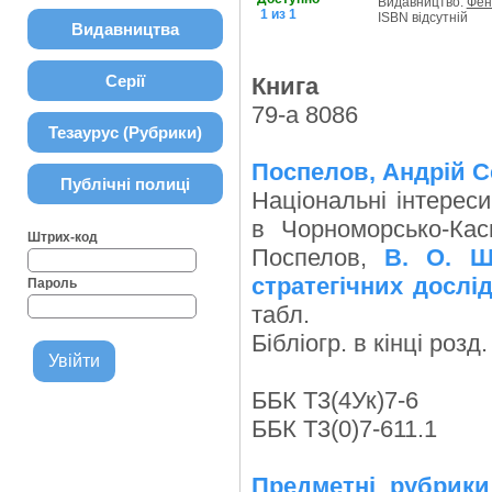
Видавництво:
Фен
1 из 1
ISBN відсутній
Видавництва
Серії
Книга
79-а 8086
Тезаурус (Рубрики)
Поспелов, Андрій С
Публічні полиці
Національні інтереси
в Чорноморсько-Касп
Штрих-код
Поспелов,
В. О. Ш
стратегічних дослід
Пароль
табл.
Бібліогр. в кінці розд.
ББК Т3(4Ук)7-6
ББК Т3(0)7-611.1
Предметні рубрики