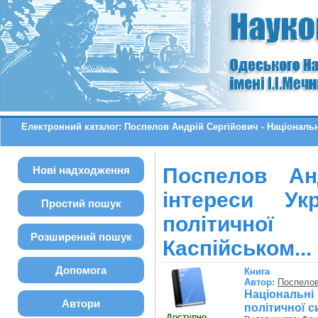
Електронний каталог: Поспелов Андрій Сергійович - Національні
Нові надходження
Поспелов Ан
інтереси Ук
Простий пошук
політичної
Розширений пошук
Каспійськом...
Допомога
Книга
Автор:
Поспелов
Національні
Автори
політичної с
Доступно