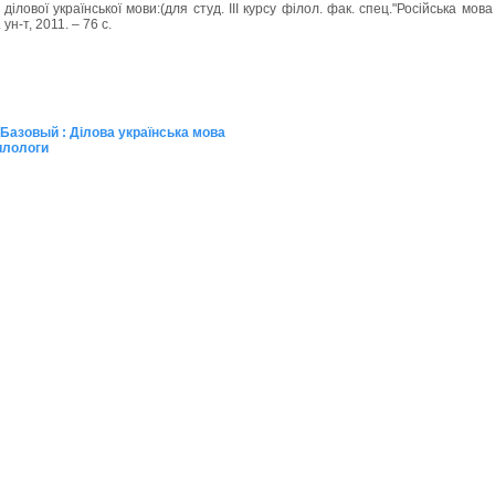
ілової української мови:(для студ. III курсу філол. фак. спец."Російська мова 
ун-т, 2011. – 76 с.
 Базовый : Ділова українська мова
илологи