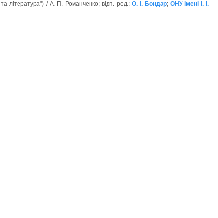
та література") / А. П. Романченко; відп. ред.:
О. І. Бондар
;
ОНУ імені І. І.