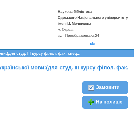
Наукова бібліотека
Одеського Національного університету
імені І.І. Мечникова
м. Одеса,
вул. Преображенська,24
ukr
:(для студ. III курсу філол. фак. спец....
раїнської мови:(для студ. III курсу філол. фак.
Замовити
На полицю