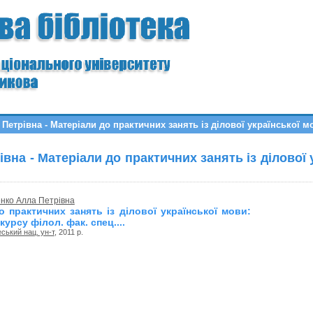
трівна - Матеріали до практичних занять із ділової української мови
на - Матеріали до практичних занять із ділової ук
нко Алла Петрівна
о практичних занять із ділової української мови:
I курсу філол. фак. спец....
ський нац. ун-т
, 2011 р.