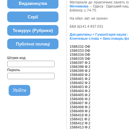
Матеріали до практичних занять із д
Видавництва
Мечникова
. – Одеса : Одеський нац. 
Бібліогр.:с.74-75.
Серії
На обкл. авт. не зазнач.
ББК Ш141.4-937.031
Тезаурус (Рубрики)
Дисциплины = Гуманітарні науки :
Ключевые слова = биословарь-ф
Публічні полиці
1586332 ОФ
1586333 ОФ
1586334 ОФ
Штрих-код
1586335 ОФ
1586397 Ф 2
1586398 Ф 2
Пароль
1586399 Ф 2
1586400 Ф 2
1586401 Ф 2
1586402 Ф 2
1586403 Ф 2
1586404 Ф 2
1586405 Ф 2
1586406 Ф 2
1586407 Ф 2
1586408 Ф 2
1586409 Ф 2
1586410 Ф 2
1586411 Ф 2
1586412 Ф 2
1586413 Ф 2