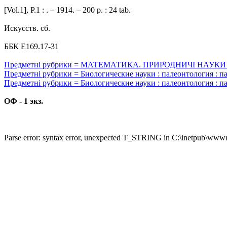
[Vol.1], P.1 : . – 1914. – 200 p. : 24 tab.
Искусств. сб.
ББК Е169.17-31
Предметні рубрики = МАТЕМАТИКА. ПРИРОДНИЧІ НАУКИ : Палео
Предметні рубрики = Биологические науки : палеонтология : па
Предметні рубрики = Биологические науки : палеонтология : п
ОФ - 1 экз.
Parse error: syntax error, unexpected T_STRING in C:\inetpub\wwwro