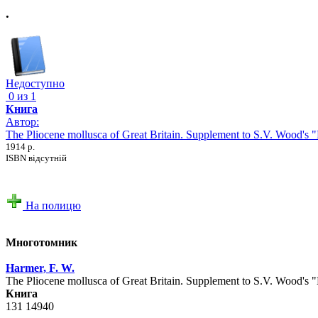
.
Недоступно
0 из 1
Книга
Автор:
The Pliocene mollusca of Great Britain. Supplement to S.V. Wood's "
1914 р.
ISBN відсутній
На полицю
Многотомник
Harmer, F. W.
The Pliocene mollusca of Great Britain. Supplement to S.V. Wood's "
Книга
131 14940