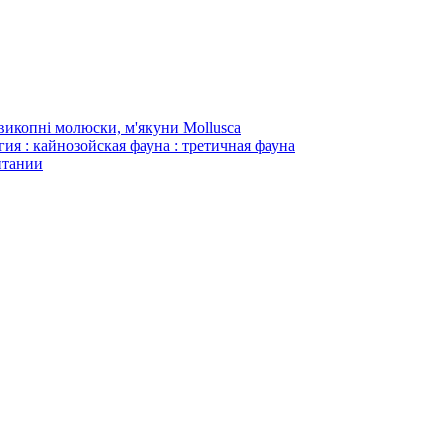
копні молюски, м'якуни Mollusca
ия : кайнозойская фауна : третичная фауна
итании