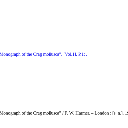
Monograph of the Crag mollusca". [Vol.1], P.1: .
Monograph of the Crag mollusca" / F. W. Harmer. – London : [s. n.], 1