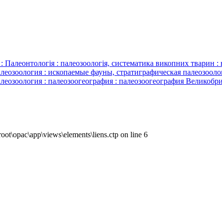
нтологія : палеозоологія, систематика викопних тварин : ви
леозоология : ископаемые фауны, стратиграфическая палеозоолог
алеозоология : палеозоогеография : палеозоогеография Великобр
ot\opac\app\views\elements\liens.ctp on line 6