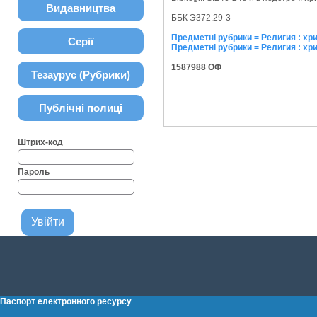
Видавництва
ББК Э372.29-3
Предметні рубрики = Религия : хр
Серії
Предметні рубрики = Религия : х
1587988 ОФ
Тезаурус (Рубрики)
Публічні полиці
Штрих-код
Пароль
Паспорт електронного ресурсу