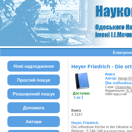
Електронни
Нові надходження
Heyer Friedrich - Die o
Книга
Автор:
Heyer Fr
Простий пошук
Die orthodoxe
Серія:
Osteuropa 
Видавництво:
R. M
Розширений пошук
Доступно
ISBN відсутній
1 из 1
Допомога
Книга
4 3187
Автори
Heyer, Friedrich.
Die orthodoxe Kirche in der Ukraine vo
Bibliogr.: S.246-248 и в подстроч. пр