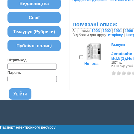
Видавництва
Серії
Пов’язані описи:
За роками:
1903
|
1902
|
1901
|
1900
Тезаурус (Рубрики)
Відібрати для друку:
сторінку
|
інве
Выпуск
Публічні полиці
Jenaische
Bd.8(1),Hef
Штрих-код
1874 р.
Нет экз.
ISBN відсутній
Пароль
Паспорт електронного ресурсу