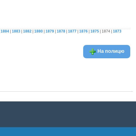
|
1884
|
1883
|
1882
|
1880
|
1879
|
1878
|
1877
|
1876
|
1875
| 1874 |
1873
На полицю