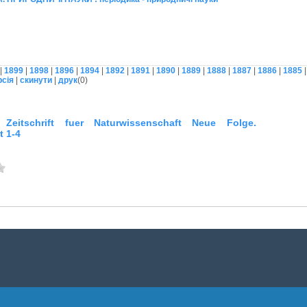
|
1899
|
1898
|
1896
|
1894
|
1892
|
1891
|
1890
|
1889
|
1888
|
1887
|
1886
|
1885
рсія
|
скинути
|
друк
(
0
)
 Zeitschrift fuer Naturwissenschaft Neue Folge.
t 1-4