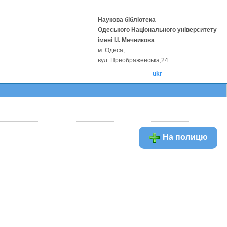
Наукова бібліотека
Одеського Національного університету
імені І.І. Мечникова
м. Одеса,
вул. Преображенська,24
ukr
На полицю