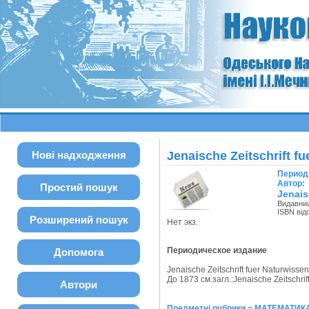
Нові надходження
Jenaische Zeitschrift f
Период
Автор:
Простий пошук
Jenais
Видавни
ISBN від
Розширений пошук
Нет экз.
Периодическое издание
Допомога
Jenaische Zeitschrift fuer Naturwisse
До 1873 см.загл.:Jenaische Zeitschri
Автори
Предметні рубрики = МАТЕМАТИКА.