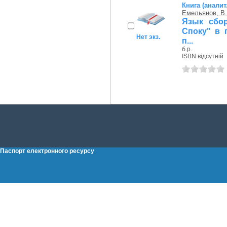
Книга (аналит
Емельянов, В.
Язык сбор
Споку" в 
Нет экз.
п...
б.р.
ISBN відсутній
Паспорт електронного ресурсу