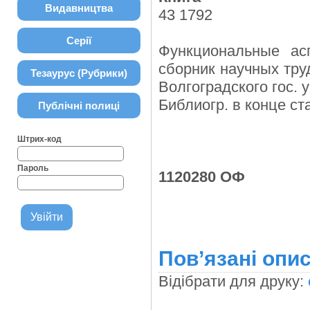
Видавництва
43 1792
Серії
Функциональные ас
сборник научных труд
Тезаурус (Рубрики)
Волгоградского гос. ун
Библиогр. в конце ст
Публічні полиці
Штрих-код
Пароль
1120280 ОФ
Пов’язані опис
Відібрати для друку: