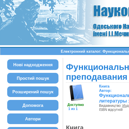
Електронний каталог: Функциональ
Нові надходження
Функциона
преподавания
Простий пошук
Книга
Автор:
Розширений пошук
Функционал
литературы 
Допомога
Доступно
Видавництво:
Изд-
1 из 1
ISBN відсутній
Автори
Книга