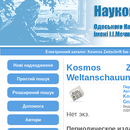
Електронний каталог: Kosmos Zeitschrift fue 
Нові надходження
Kosmos Zei
Weltanschauung
Простий пошук
Пер
Авт
Розширений пошук
Ko
Gr
Допомога
Вид
ISBN
Нет экз.
Автори
Периодическое изд