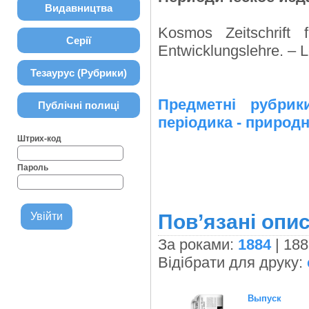
Видавництва
Kosmos Zeitschrift 
Серії
Entwicklungslehre. – Le
Тезаурус (Рубрики)
Предметні рубр
Публічні полиці
періодика - природн
Штрих-код
Пароль
Пов’язані опис
За роками:
1884
| 188
Відібрати для друку:
Выпуск