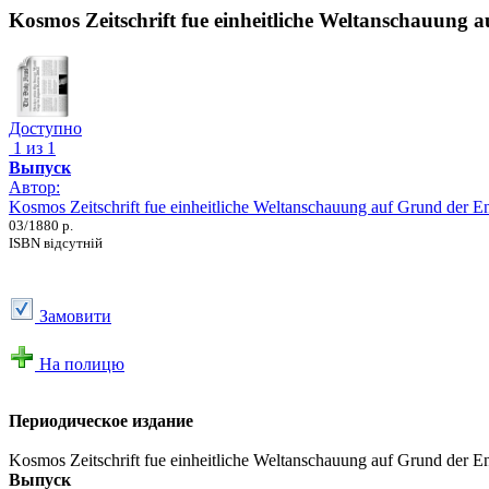
Kosmos Zeitschrift fue einheitliche Weltanschauung 
Доступно
1 из 1
Выпуск
Автор:
Kosmos Zeitschrift fue einheitliche Weltanschauung auf Grund der En
03/1880 р.
ISBN відсутній
Замовити
На полицю
Периодическое издание
Kosmos Zeitschrift fue einheitliche Weltanschauung auf Grund der Ent
Выпуск