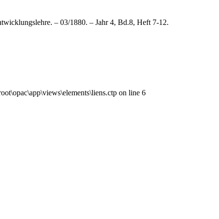
twicklungslehre. – 03/1880. – Jahr 4, Bd.8, Heft 7-12.
ot\opac\app\views\elements\liens.ctp on line 6