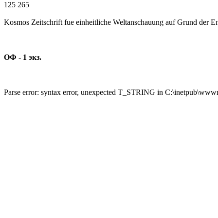
125 265
Kosmos Zeitschrift fue einheitliche Weltanschauung auf Grund der En
ОФ - 1 экз.
Parse error: syntax error, unexpected T_STRING in C:\inetpub\wwwro