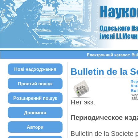
Електронний каталог: Bull
Нові надходження
Bulletin de la 
Пер
Простий пошук
Авт
Bul
Вида
Розширений пошук
ISBN
Нет экз.
Допомога
Периодическое изд
Автори
Bulletin de la Societe p