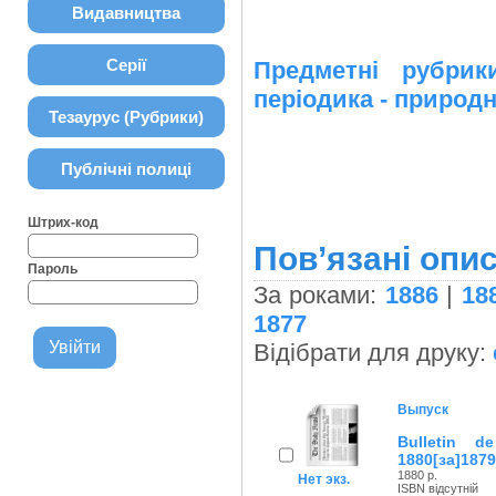
Видавництва
Серії
Предметні рубр
періодика - природн
Тезаурус (Рубрики)
Публічні полиці
Штрих-код
Пов’язані опис
Пароль
За роками:
1886
|
18
1877
Відібрати для друку:
Выпуск
Bulletin d
1880[за]1879
1880 р.
Нет экз.
ISBN відсутній