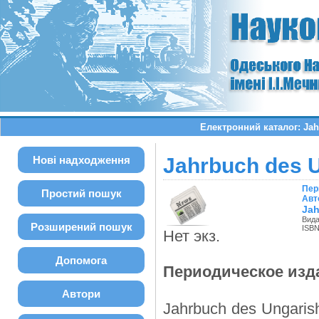
Електронний каталог: Jah
Нові надходження
Jahrbuch des 
Пер
Простий пошук
Авт
Jah
Вида
Розширений пошук
ISBN
Нет экз.
Допомога
Периодическое изд
Автори
Jahrbuch des Ungarish