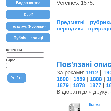
Vereines, 1875.
Видавництва
Серії
Предметні рубр
Тезаурус (Рубрики)
періодика - природн
Публічні полиці
Штрих-код
Пароль
Пов’язані опис
За роками:
1912
|
19
1890
|
1889
|
1888
|
1
1879
|
1878
|
1877
|
1
Відібрати для друку:
Выпуск