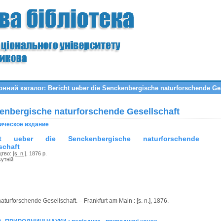
нний каталог: Bericht ueber die Senckenbergische naturforschende Ges
kenbergische naturforschende Gesellschaft
ическое издание
ht ueber die Senckenbergische naturforschende
schaft
цтво:
[s. n.]
, 1876 р.
сутній
urforschende Gesellschaft. – Frankfurt am Main : [s. n.], 1876.