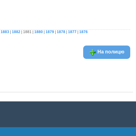
|
1883
|
1882
| 1881 |
1880
|
1879
|
1878
|
1877
|
1876
На полицю