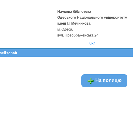
Наукова бібліотека
Одеського Національного університету
імені І.І. Мечникова
м. Одеса,
вул. Преображенська,24
ukr
ellschaft
На полицю