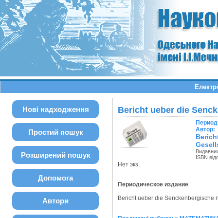
Електро
Нові надходження
Bericht ueber die Senc
Период
Автор:
Простий пошук
Beric
Gesell
Видавни
Розширений пошук
ISBN від
Нет экз.
Допомога
Периодическое издание
Bericht ueber die Senckenbergische nat
Автори