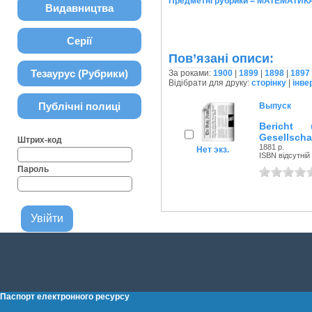
Предметні рубрики = МАТЕМАТИКА.
Видавництва
Серії
Пов’язані описи:
Тезаурус (Рубрики)
За роками:
1900
|
1899
|
1898
|
1897
Відібрати для друку:
сторінку
|
інве
Публічні полиці
Выпуск
Bericht 
Gesellscha
Штрих-код
1881 р.
Нет экз.
ISBN відсутній
Пароль
Паспорт електронного ресурсу