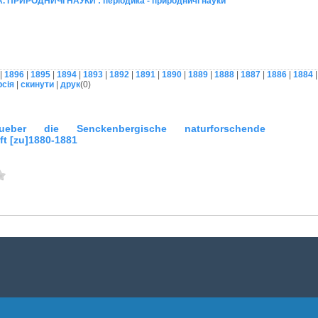
 ПРИРОДНИЧІ НАУКИ : періодика - природничі науки
|
1896
|
1895
|
1894
|
1893
|
1892
|
1891
|
1890
|
1889
|
1888
|
1887
|
1886
|
1884
рсія
|
скинути
|
друк
(
0
)
ueber die Senckenbergische naturforschende
ft [zu]1880-1881