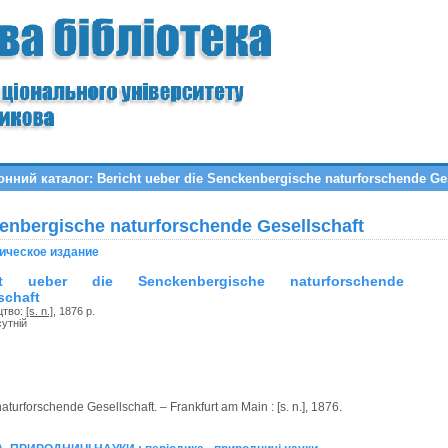
нний каталог: Bericht ueber die Senckenbergische naturforschende Ges
kenbergische naturforschende Gesellschaft
ическое издание
ht ueber die Senckenbergische naturforschende
schaft
цтво:
[s. n.]
, 1876 р.
сутній
urforschende Gesellschaft. – Frankfurt am Main : [s. n.], 1876.