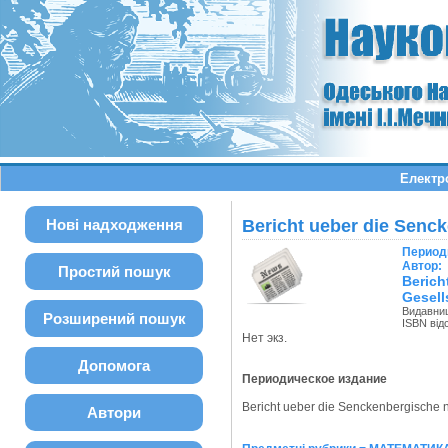
Електро
Нові надходження
Bericht ueber die Senc
Период
Автор:
Простий пошук
Beric
Gesell
Видавни
Розширений пошук
ISBN від
Нет экз.
Допомога
Периодическое издание
Bericht ueber die Senckenbergische nat
Автори