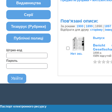
Предметні рубрики = МАТЕМАТИКА.
Видавництва
Серії
Пов’язані описи:
Тезаурус (Рубрики)
За роками:
1900
|
1899
| 1898 |
1897
Відібрати для друку:
сторінку
|
інве
Публічні полиці
Выпуск
Bericht 
Gesellscha
Штрих-код
1898 р.
Нет экз.
ISBN відсутній
Пароль
Паспорт електронного ресурсу