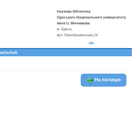
Наукова бібліотека
Одеського Національного університету
імені І.І. Мечникова
м. Одеса,
вул. Преображенська,24
ukr
ellschaft
На полицю