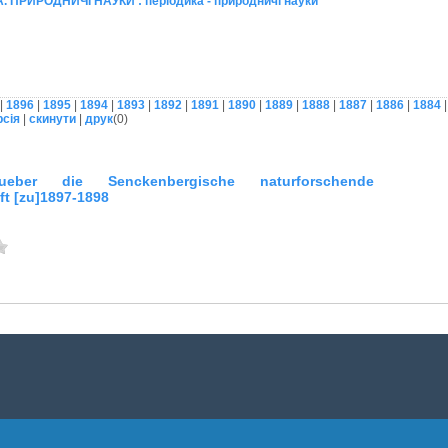
 ПРИРОДНИЧІ НАУКИ : періодика - природничі науки
|
1896
|
1895
|
1894
|
1893
|
1892
|
1891
|
1890
|
1889
|
1888
|
1887
|
1886
|
1884
рсія
|
скинути
|
друк
(
0
)
ueber die Senckenbergische naturforschende
ft [zu]1897-1898