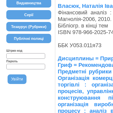
Видавництва
Власюк, Наталія Іва
Фінансовий аналіз :
Серії
Магнолія-2006, 2010. –
Бібліогр. в кінці тем
Тезаурус (Рубрики)
ISBN 978-966-2025-74
Публічні полиці
ББК У053.011я73
Штрих-код
Дисциплины = Приро
Пароль
Гриф = Рекомендов
Предметні рубрик
Організація комерц
торгівлі : органі
процесів, управлі
конструювання п
організація вироб
процесу : аналіз 