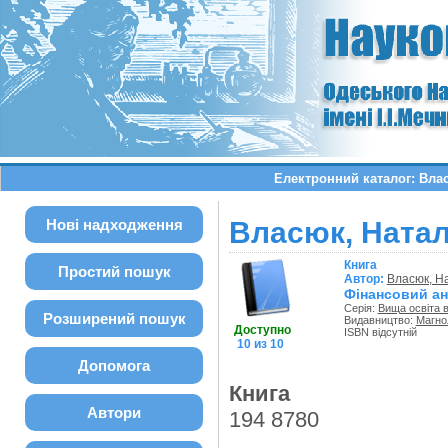
Електронний каталог: Влас
Нові надходження
Власюк, Наталі
Книга
Простий пошук
Автор:
Власюк, На
Фінансовий ан
Серія:
Вища освіта в
Розширений пошук
Видавництво:
Магно
Доступно
ISBN відсутній
10 из 10
Допомога
Книга
Автори
194 8780