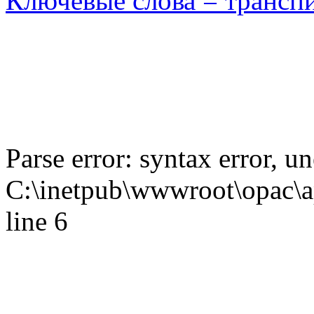
Ключевые слова = трансп
Parse error: syntax error,
C:\inetpub\wwwroot\opac\ap
line 6