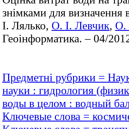
знімками для визначення в
І. Лялько,
О. І. Левчик
,
О.
Геоінформатика. – 04/2012
Предметні рубрики = Наук
науки : гидрология (физи
воды в целом : водный ба
Ключевые слова = космич