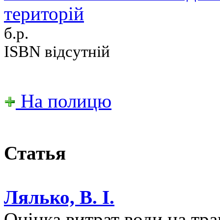
територій
б.р.
ISBN відсутній
На полицю
Статья
Лялько, В. І.
Оцінка витрат води на тр