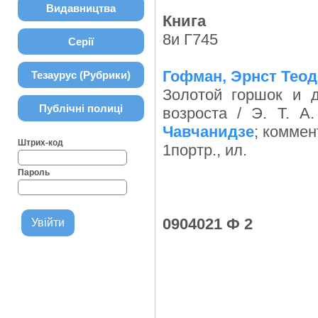
Видавництва
Книга
8и Г745
Серії
Гофман, Эрнст Теод
Тезаурус (Рубрики)
Золотой горшок и д
Публічні полиці
возроста / Э. Т. А
Чавчанидзе
; коммен
Штрих-код
1портр., ил.
Пароль
0904021 Ф 2