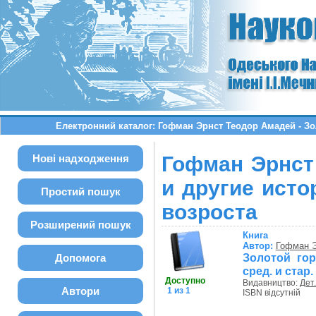
Електронний каталог: Гофман Эрнст Теодор Амадей - Золо
Нові надходження
Гофман Эрнст
и другие истор
Простий пошук
возроста
Розширений пошук
Книга
Автор:
Гофман Э
Золотой гор
Допомога
сред. и стар
Доступно
Видавництво:
Дет.
Автори
1 из 1
ISBN відсутній