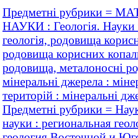
Предметні рубрики = 
НАУКИ : Геологія. Науки 
геологія, родовища корис
родовища корисних копали
родовища, металоносні р
мінеральні джерела : мін
територій : мінеральні дж
Предметні рубрики = Наук
науки : региональная геол
геология Восточной и Юг