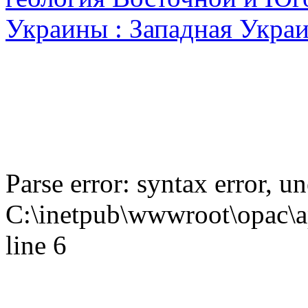
Украины : Западная Украи
Parse error: syntax error,
C:\inetpub\wwwroot\opac\ap
line 6