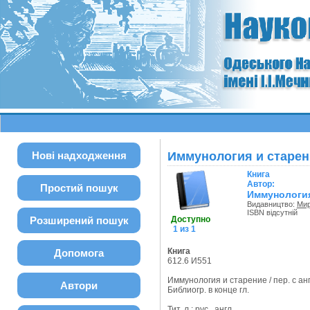
Нові надходження
Иммунология и старен
Книга
Автор:
Простий пошук
Иммунология
Видавництво:
Ми
ISBN відсутній
Розширений пошук
Доступно
1 из 1
Книга
Допомога
612.6 И551
Иммунология и старение / пер. с анг
Автори
Библиогр. в конце гл.
Тит. л.: рус., англ.