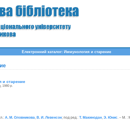
Електронний каталог: Иммунология и старение
ие
 и старение
р
, 1980 р.
л.:
А. М. Оловникова
,
В. И. Левенсон
; под ред.:
Т. Макинодан
,
Э. Юнис
. – М. :