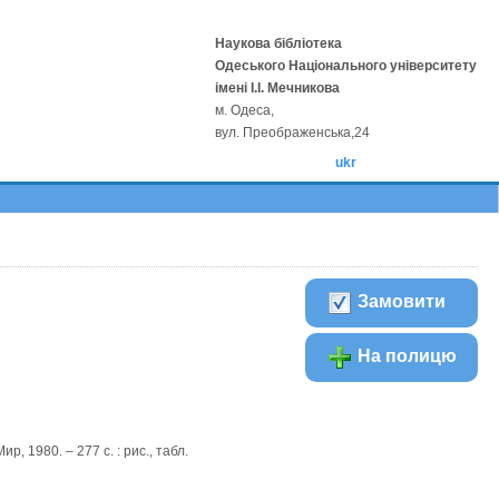
Наукова бібліотека
Одеського Національного університету
імені І.І. Мечникова
м. Одеса,
вул. Преображенська,24
ukr
Замовити
На полицю
 Мир, 1980. – 277 с. : рис., табл.