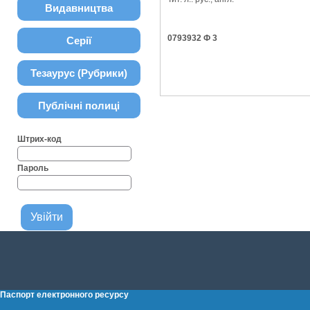
Видавництва
0793932 Ф 3
Серії
Тезаурус (Рубрики)
Публічні полиці
Штрих-код
Пароль
Паспорт електронного ресурсу