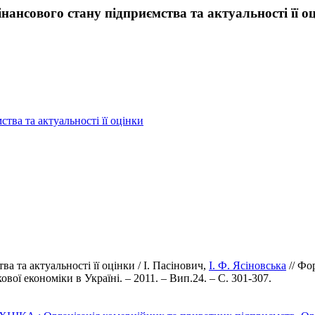
фінансового стану підприємства та актуальності її о
ства та актуальності її оцінки
ва та актуальності її оцінки / І. Пасінович,
І. Ф. Ясіновська
// Фо
кової економіки в Україні. – 2011. – Вип.24. – С. 301-307.