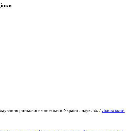
цінки
рмування ринкової економіки в Україні : наук. зб. /
Львівський