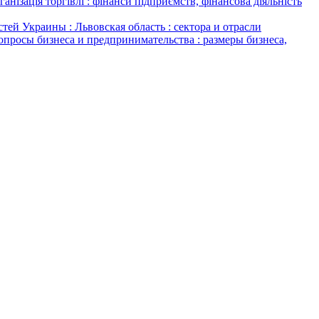
ція торгівлі : фінанси підприємств, фінансова діяльність
ей Украины : Львовская область : сектора и отрасли
опросы бизнеса и предпринимательства : размеры бизнеса,