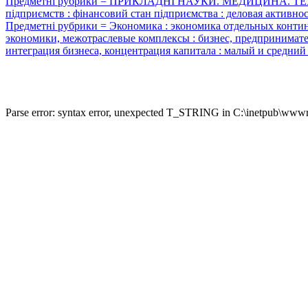
Предметні рубрики = ПРИКЛАДНІ НАУКИ. МЕДИЦИНА. ТЕХНІКА : 
підприємств : фінансовий стан підприємства : деловая активно
Предметні рубрики = Экономика : экономика отдельных контине
экономики, межотраслевые комплексы : бизнес, предпринимате
интеграция бизнеса, концентрация капитала : малый и средний
Parse error: syntax error, unexpected T_STRING in C:\inetpub\wwwro