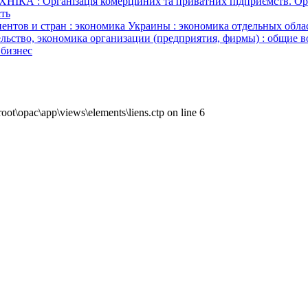
Організація комерційних та приватних підприємств. Організа
сть
нтов и стран : экономика Украины : экономика отдельных област
льство, экономика организации (предприятия, фирмы) : общие в
 бизнес
ot\opac\app\views\elements\liens.ctp on line 6