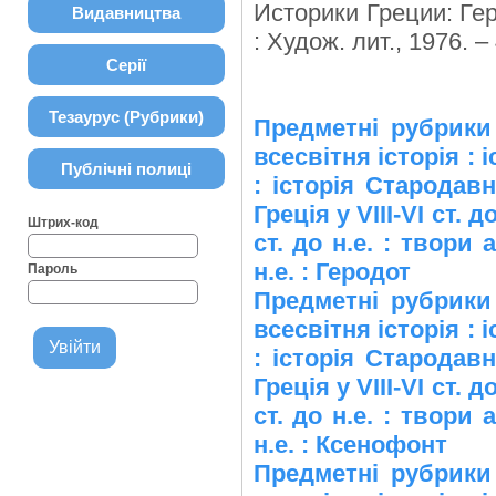
Историки Греции: Гер
Видавництва
: Худож. лит., 1976. –
Серії
Тезаурус (Рубрики)
Предметні рубрики 
всесвітня історія :
Публічні полиці
: історія Стародавнь
Греція у VIII-VI ст. д
Штрих-код
ст. до н.е. : твори 
н.е. : Геродот
Пароль
Предметні рубрики 
всесвітня історія :
: історія Стародавнь
Греція у VIII-VI ст. д
ст. до н.е. : твори 
н.е. : Ксенофонт
Предметні рубрики 