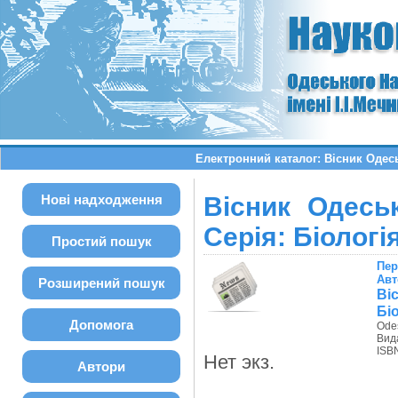
Електронний каталог: Вісник Одесь
Нові надходження
Вісник Одеськ
Серія: Біологі
Простий пошук
Пер
Авт
Розширений пошук
Ві
Біо
Допомога
Odes
Вид
ISBN
Нет экз.
Автори