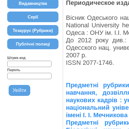
Периодическое изд
Видавництва
Вісник Одеського нац
Серії
National University h
Тезаурус (Рубрики)
Одеса : ОНУ ім. І.І. 
До 2012 року див.:
Публічні полиці
Одесского нац. унив
2007 р.
Штрих-код
ISSN 2077-1746.
Пароль
Предметні рубрик
навчання, дозвіл
наукових кадрів : у
національний універ
імені І. І. Мечникова
Предметні рубр