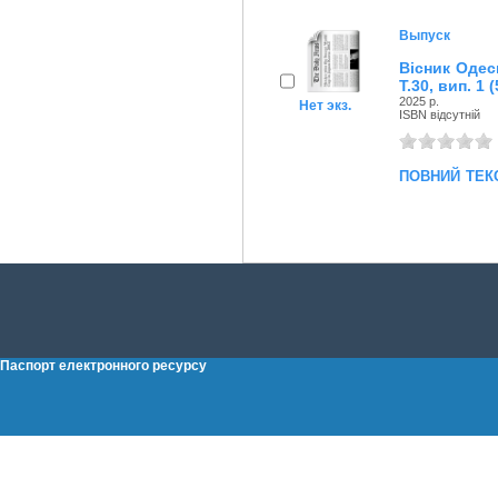
Выпуск
Вісник Одес
Т.30, вип. 1 (
2025 р.
Нет экз.
ISBN відсутній
повний тек
Паспорт електронного ресурсу