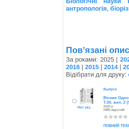
Біологічні науки 
антропологія, біорі
Пов’язані опис
За роками: 2025 |
20
2016
|
2015
|
2014
|
2
Відібрати для друку:
Выпуск
Вісник Одес
Т.30, вип. 2 (
2025 р.
Нет экз.
ISBN відсутній
повний тек