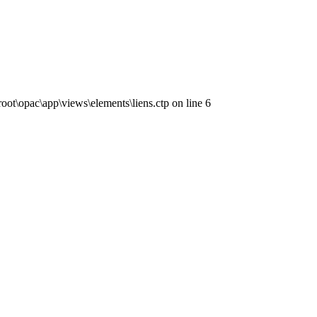
ot\opac\app\views\elements\liens.ctp on line 6