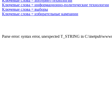
Ключевые слова = Интернет-технологии
Ключевые слова = информационно-политические технологии
Ключевые слова = выборы
Ключевые слова = избирательные кампании
Parse error: syntax error, unexpected T_STRING in C:\inetpub\wwwro