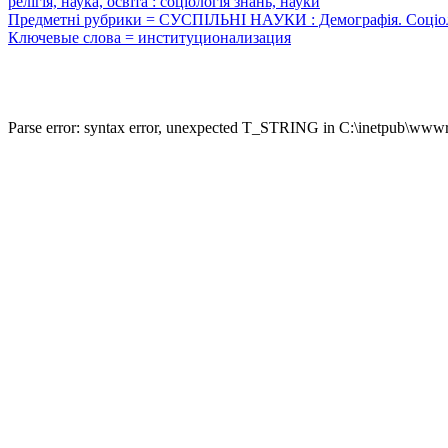
релігія, наука, освіта : соціологія знань, науки
Предметні рубрики = СУСПІЛЬНІ НАУКИ : Демографія. Соціологія. 
Ключевые слова = институционализация
Parse error: syntax error, unexpected T_STRING in C:\inetpub\wwwro