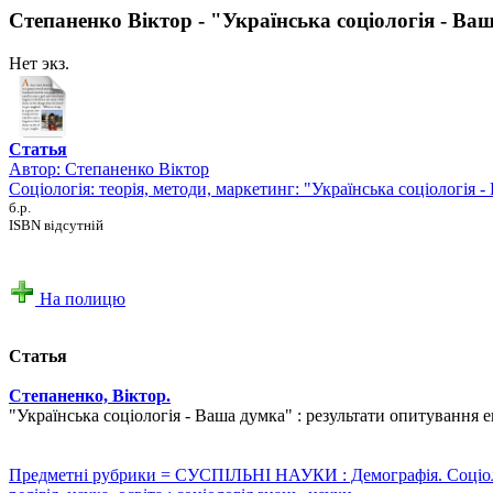
Степаненко Віктор - "Українська соціологія - Ва
Нет экз.
Статья
Автор:
Степаненко Віктор
Соціологія: теорія, методи, маркетинг: "Українська соціологія 
б.р.
ISBN відсутній
На полицю
Статья
Степаненко, Віктор.
"Українська соціологія - Ваша думка" : результати опитування екс
Предметні рубрики = СУСПІЛЬНІ НАУКИ : Демографія. Соціологія