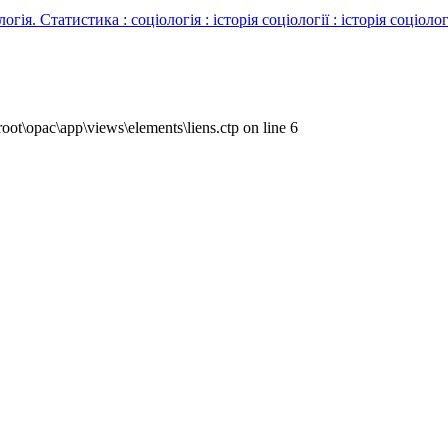
Статистика : соціологія : історія соціології : історія соціологі
ot\opac\app\views\elements\liens.ctp on line 6