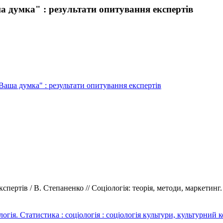
ша думка" : результати опитування експертів
- Ваша думка" : результати опитування експертів
пертів / В. Степаненко // Соціологія: теорія, методи, маркетинг. 
. Статистика : соціологія : соціологія культури, культурний ко