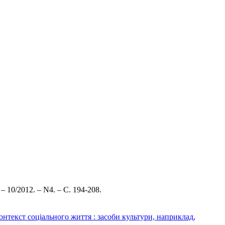
– 10/2012. – N4. – С. 194-208.
нтекст соціального життя : засоби культури, наприклад,