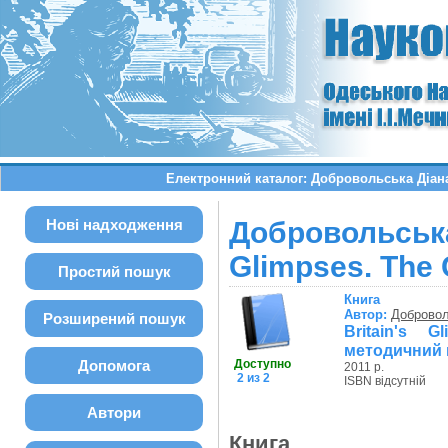
Електронний каталог: Добровольська Діана М
Нові надходження
Добровольськ
Glimpses. The 
Простий пошук
Книга
Автор:
Добровол
Розширений пошук
Britain's 
методичний п
Допомога
Доступно
2011 р.
2 из 2
ISBN відсутній
Автори
Книга