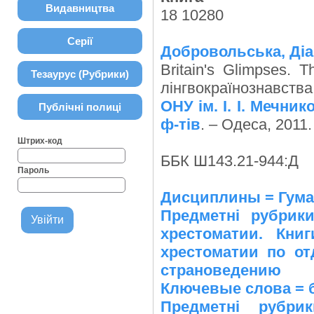
Видавництва
18 10280
Серії
Добровольська, Діа
Britain's Glimpses. 
Тезаурус (Рубрики)
лінгвокраїнознавств
ОНУ ім. І. І. Мечни
Публічні полиці
ф-тів
. – Одеса, 2011.
Штрих-код
ББК Ш143.21-944:Д
Пароль
Дисциплины = Гуман
Предметні рубрик
хрестоматии. Кни
хрестоматии по от
страноведению
Ключевые слова = 
Предметні рубр