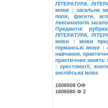
ЛІТЕРАТУРА. ЛІТЕР
мови : загальне мо
поля, фасети, ас
лексикологія загало
Предметні рубр
ЛІТЕРАТУРА. ЛІТЕР
мови : мови прир
германські мови : 
навчання, практично
практичних занять 
: хрестоматії, кни
англійська мова
1606508 ОФ
1606585 Ф 2