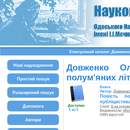
Електронний каталог: Довженко
Нові надходження
Довженко Ол
полум'яних лі
Простий пошук
Книга
Автор:
Довженко
Розширений пошук
Повість по
публіцистик
Допомога
Доступно
Серія:
Б-ка художн
5 из 5
Видавництво:
Мол
ISBN відсутній
Автори