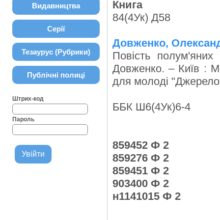
Книга
Видавництва
84(4Ук) Д58
Серії
Довженко, Олексан
Тезаурус (Рубрики)
Повість полум'яних 
Довженко. – Київ : Мо
Публічні полиці
для молоді "Джерело"
Штрих-код
ББК Ш6(4Ук)6-4
Пароль
859452 Ф 2
859276 Ф 2
859451 Ф 2
903400 Ф 2
н1141015 Ф 2