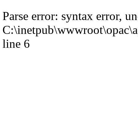
Parse error: syntax error,
C:\inetpub\wwwroot\opac\ap
line 6