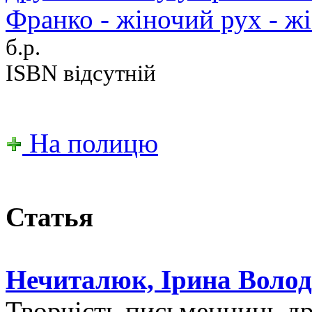
Франко - жіночий рух - жі.
б.р.
ISBN відсутній
На полицю
Статья
Нечиталюк, Ірина Волод
Творчість письменниць др