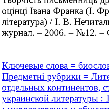
оцінці Івана Франка (І. Ф
література) / І. В. Нечита
журнал. – 2006. – №12. – 
Ключевые слова = биосло
Предметні рубрики = Лите
отдельных континентов, с
украинской литературы : 1