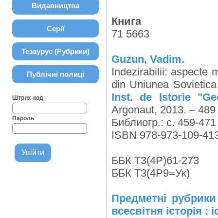
Видавництва
Книга
Серії
71 5663
Тезаурус (Рубрики)
Guzun, Vadim.
Indezirabilii: aspecte 
Публічні полиці
din Uniunea Sovietica
Inst. de Istorie "G
Штрих-код
Argonaut, 2013. – 489 p
Пароль
Библиогр.: с. 459-471
ISBN 978-973-109-413
ББК Т3(4Р)61-273
ББК Т3(4Р9=Ук)
Предметні рубрики 
всесвітня історія : і