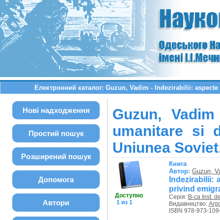
Електронний каталог: Guzun, Vadim - Indezirabilii: aspecte m
Нові надходження
Guzun, Vadim -
umanitare si d
Простий пошук
Uniunea Soviet.
Розширений пошук
Книга
Автор:
Guzun, V
Indezirabilii
Допомога
privind emigra
Доступно
Серія:
B-ca Inst. d
Автори
1 из 1
Видавництво:
Arg
ISBN 978-973-109