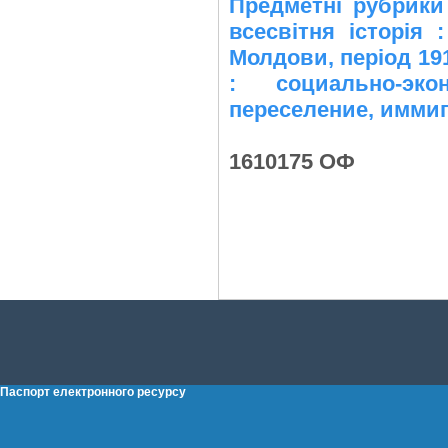
Предметні рубрики 
всесвітня історія 
Молдови, період 1917
: социально-эк
переселение, имми
1610175 ОФ
Паспорт електронного ресурсу