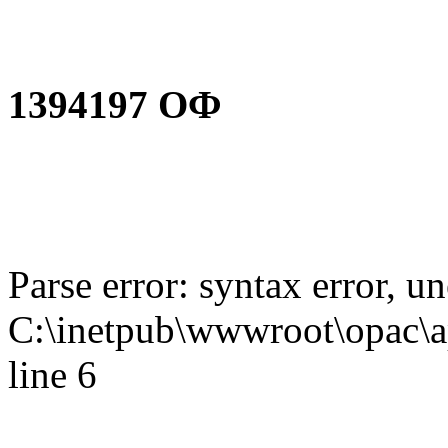
1394197 ОФ
Parse error: syntax error,
C:\inetpub\wwwroot\opac\ap
line 6