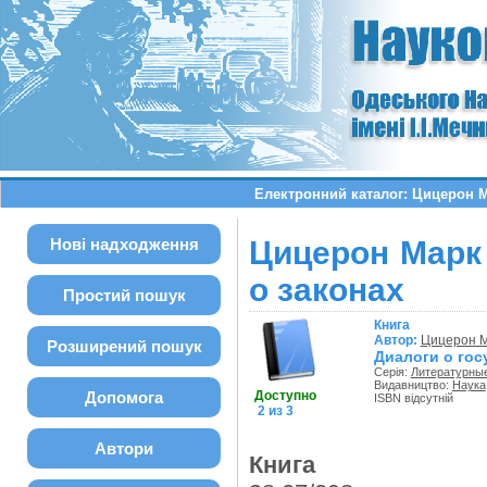
Електронний каталог: Цицерон Ма
Нові надходження
Цицерон Марк 
о законах
Простий пошук
Книга
Автор:
Цицерон М
Розширений пошук
Диалоги о гос
Серія:
Литературны
Видавництво:
Наука
Допомога
Доступно
ISBN відсутній
2 из 3
Автори
Книга