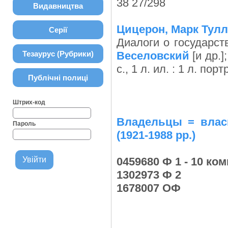
38 27/298
Видавництва
Цицерон, Марк Тулл
Серії
Диалоги о государств
Тезаурус (Рубрики)
Веселовский
[и др.]
с., 1 л. ил. : 1 л. по
Публічні полиці
Штрих-код
Владельцы = власн
Пароль
(1921-1988 рр.)
0459680 Ф 1 - 10 ком
1302973 Ф 2
1678007 ОФ