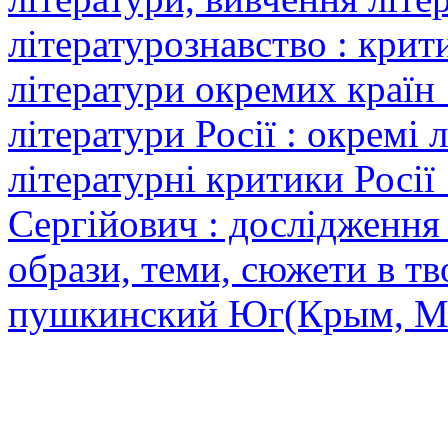
літературознавство : крит
літератури окремих країн 
літератури Росії : окремі
літературні критики Росії
Сергійович : дослідження 
образи, теми, сюжети в тв
пушкинский Юг(Крым, Мо