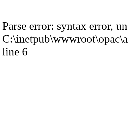
Parse error: syntax error,
C:\inetpub\wwwroot\opac\ap
line 6