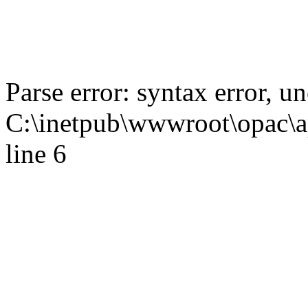
Parse error: syntax error,
C:\inetpub\wwwroot\opac\ap
line 6