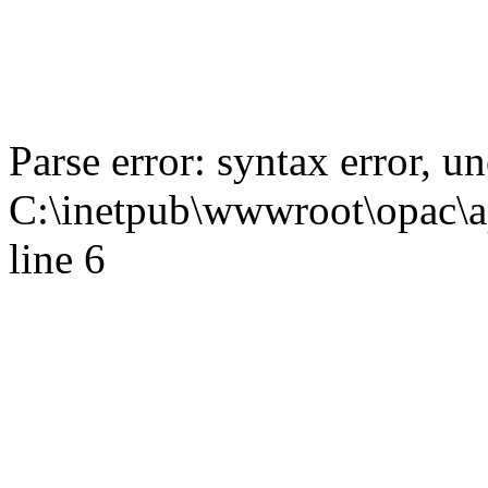
Parse error: syntax error,
C:\inetpub\wwwroot\opac\ap
line 6