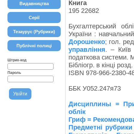
Книга
Видавництва
195 22682
Серії
Бухгалтерський обл
Тезаурус (Рубрики)
України : навчальний
Дорошенко
; гол. ре
Публічні полиці
управління
. – Київ
податкова системи. М
Штрих-код
Бібліогр. в кінці розд.
ISBN 978-966-2380-48
Пароль
ББК У052.247я73
Дисциплины = При
облік
Гриф = Рекомендов
Предметні рубрик