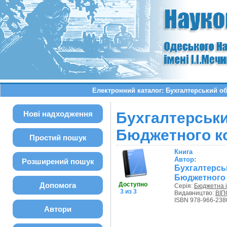
Електронний каталог: Бухгалтерський об
Нові надходження
Бухгалтерськ
Бюджетного ко
Простий пошук
Книга
Автор:
Розширений пошук
Бухгалтер
Бюджетного к
Допомога
Доступно
Серія:
Бюджетна і
3 из 3
Видавництво:
ВІП
ISBN 978-966-238
Автори