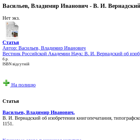
Васильев, Владимир Иванович - В. И. Вернадский
Нет экз.
Статья
Автор:
Васильев, Владимир Иванович
Вестник Российской Академии Наук: В. И. Вернадский об изоб
б.р.
ISBN відсутній
На полицю
Статья
Васильев, Владимир Иванович.
В. И. Вернадский об изобретении книгопечатания, типографском
1151.