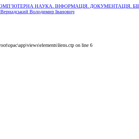
 КОМПʼЮТЕРНА НАУКА. ІНФОРМАЦІЯ. ДОКУМЕНТАЦІЯ. БІБ
і : Вернадський Володимир Іванович
ot\opac\app\views\elements\liens.ctp on line 6