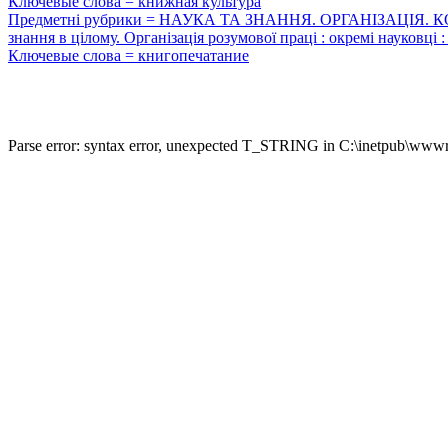
Ключевые слова = книжная культура
Предметні рубрики = НАУКА ТА ЗНАННЯ. ОРГАНІЗАЦІЯ.
знання в цілому. Організація розумової праці : окремі науковц
Ключевые слова = книгопечатание
Parse error: syntax error, unexpected T_STRING in C:\inetpub\wwwro