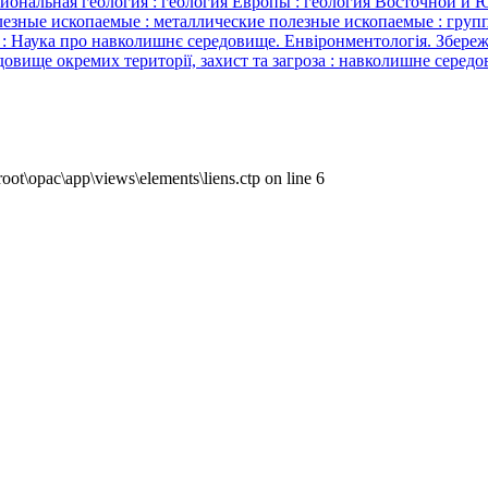
егиональная геология : геология Европы : геология Восточной 
олезные ископаемые : металлические полезные ископаемые : груп
а про навколишнє середовище. Енвіронментологія. Збереженн
овище окремих території, захист та загроза : навколишне середо
ot\opac\app\views\elements\liens.ctp on line 6