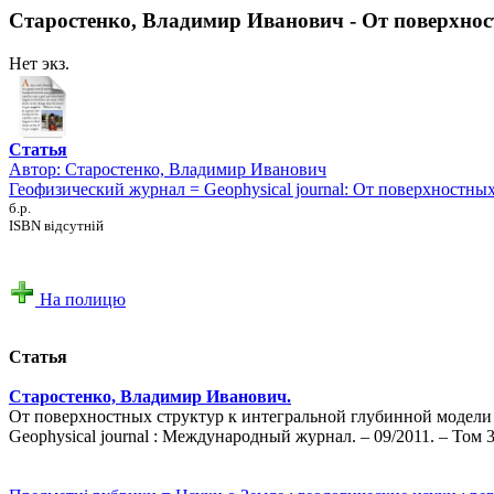
Старостенко, Владимир Иванович - От поверхнос
Нет экз.
Статья
Автор:
Старостенко, Владимир Иванович
Геофизический журнал = Geophysical journal: От поверхностны
б.р.
ISBN відсутній
На полицю
Статья
Старостенко, Владимир Иванович.
От поверхностных структур к интегральной глубинной модели 
Geophysical journal : Международный журнал. – 09/2011. – Том 3