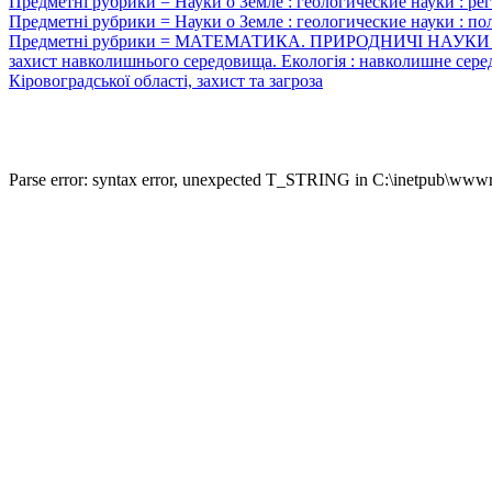
Предметні рубрики = Науки о Земле : геологические науки : р
Предметні рубрики = Науки о Земле : геологические науки : п
Предметні рубрики = МАТЕМАТИКА. ПРИРОДНИЧІ НАУКИ : Наук
захист навколишнього середовища. Екологія : навколишне серед
Кіровоградської області, захист та загроза
Parse error: syntax error, unexpected T_STRING in C:\inetpub\wwwro