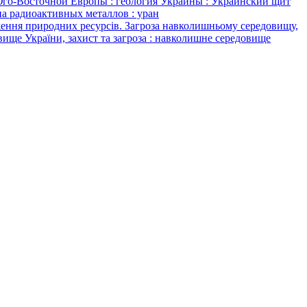
и Юго-Восточной Европы : геология Украины : Украинский щит
па радиоактивных металлов : уран
я природних ресурсів. Загроза навколишньому середовищу,
вище України, захист та загроза : навколишне середовище