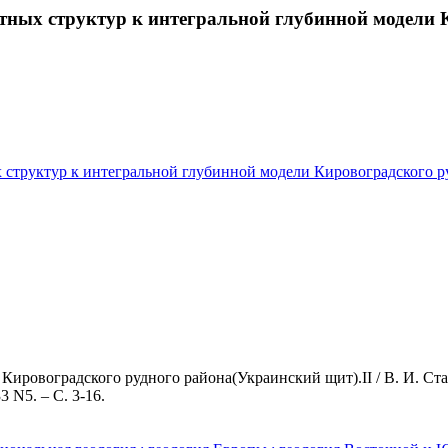
тных структур к интегральной глубинной модели К
х структур к интегральной глубинной модели Кировоградского р
Кировоградского рудного района(Украинский щит).II / В. И. Ст
3 N5. – С. 3-16.