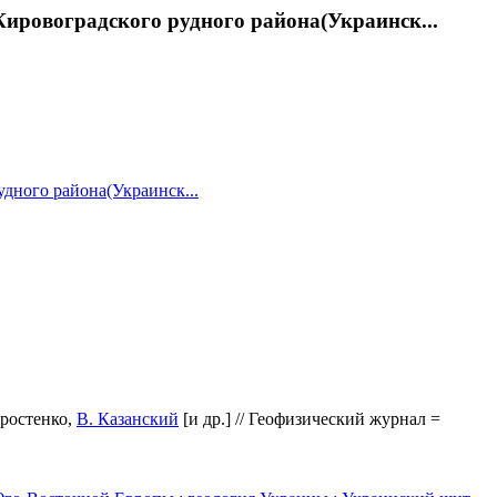
ировоградского рудного района(Украинск...
удного района(Украинск...
аростенко,
В. Казанский
[и др.] // Геофизический журнал =