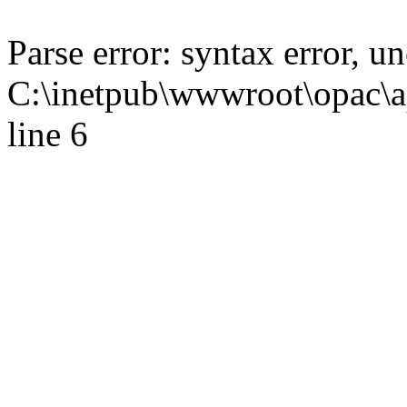
Parse error: syntax error,
C:\inetpub\wwwroot\opac\ap
line 6