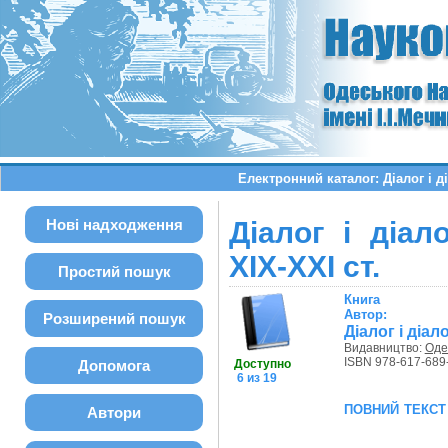
Електронний каталог: Діалог і ді
Нові надходження
Діалог і діало
XIX-XXI ст.
Простий пошук
Книга
Автор:
Розширений пошук
Діалог і діал
Видавництво:
Оде
ISBN 978-617-689
Допомога
Доступно
6 из 19
повний текст
Автори