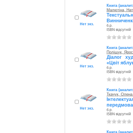
Книга (аналит
Малютіна, Нат
Текстуаль
Винниченка
Нет экз.
б.р.
ISBN відсутній
Книга (аналит
Поліщук, Ярос
Діалог ху
«Цвіт яблу
Нет экз.
б.р.
ISBN відсутній
Книга (аналит
Ткачук, Олена
Інтелекту
передмовах
Нет экз.
б.р.
ISBN відсутній
Книга (аналит