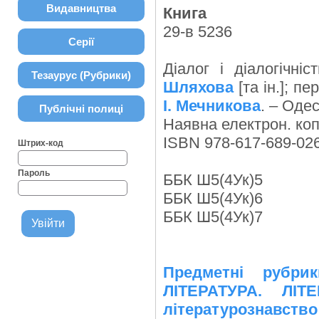
Видавництва
Книга
29-в 5236
Серії
Діалог і діалогічні
Тезаурус (Рубрики)
Шляхова
[та ін.]; пе
І. Мечникова
. – Одес
Публічні полиці
Наявна електрон. копі
ISBN 978-617-689-026
Штрих-код
Пароль
ББК Ш5(4Ук)5
ББК Ш5(4Ук)6
ББК Ш5(4Ук)7
Предметні рубр
ЛІТЕРАТУРА. ЛІТ
літературознавств