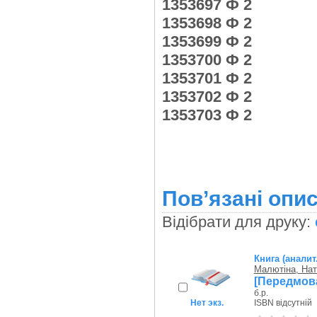
1353697 Ф 2
1353698 Ф 2
1353699 Ф 2
1353700 Ф 2
1353701 Ф 2
1353702 Ф 2
1353703 Ф 2
Пов’язані опис
Відібрати для друку:
Книга (аналит
Малютіна, Нат
[Передмов
б.р.
Нет экз.
ISBN відсутній