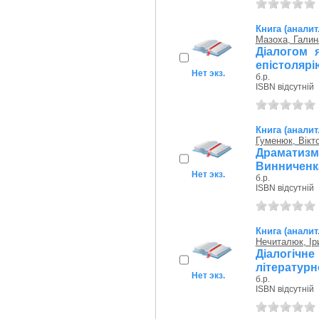
Книга (аналит
Мазоха, Галин
Діалогом 
епістолярі
Нет экз.
б.р.
ISBN відсутній
Книга (аналит
Гуменюк, Вікт
Драматизм
Винниченка 
Нет экз.
б.р.
ISBN відсутній
Книга (аналит
Нечиталюк, Ір
Діалогічне
літературн
Нет экз.
б.р.
ISBN відсутній