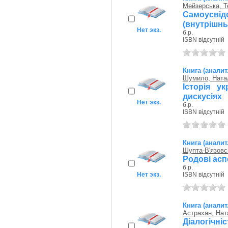
Мейзерська, Т
Самоусв
(внутрішнь
Нет экз.
б.р.
ISBN відсутній
Книга (аналит
Шумило, Ната
Історія у
дискусіях
Нет экз.
б.р.
ISBN відсутній
Книга (аналит
Шупта-В'язовс
Родові аспе
б.р.
Нет экз.
ISBN відсутній
Книга (аналит
Астрахан, Ната
Діалогічн