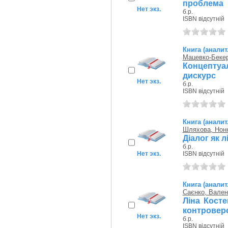
проблема
Нет экз.
б.р.
ISBN відсутній
Книга (аналит
Мацевко-Бекер
Концептуал
дискурс
Нет экз.
б.р.
ISBN відсутній
Книга (аналит
Шляхова, Нон
Діалог як 
б.р.
Нет экз.
ISBN відсутній
Книга (аналит
Саєнко, Вален
Ліна Косте
контроверс
Нет экз.
б.р.
ISBN відсутній