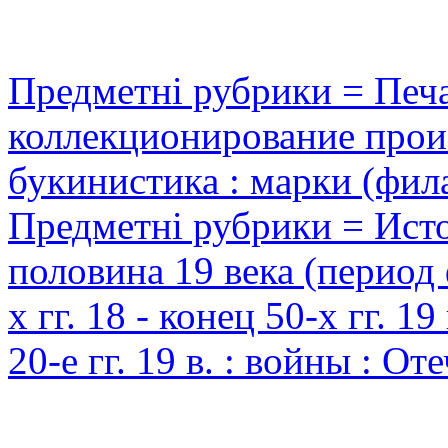
Предметні рубрики = Печат
коллекционирование прои
букинистика : марки (фил
Предметні рубрики = Исто
половина 19 века (период 
х гг. 18 - конец 50-х гг. 19
20-е гг. 19 в. : войны : О