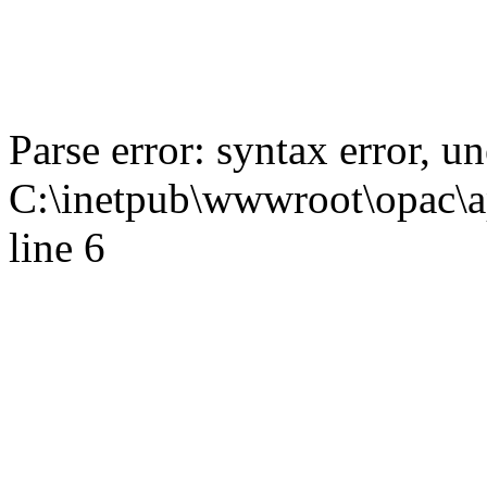
Parse error: syntax error,
C:\inetpub\wwwroot\opac\ap
line 6