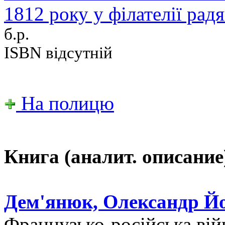
1812 року у філателії рад
б.р.
ISBN відсутній
На полицю
Книга (аналит. описание
Дем'янюк, Олександр Й
Французько-російська війн