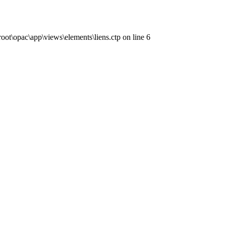
ot\opac\app\views\elements\liens.ctp on line 6