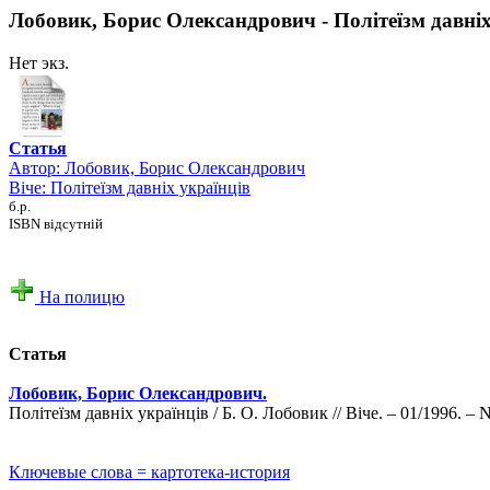
Лобовик, Борис Олександрович - Політеїзм давніх
Нет экз.
Статья
Автор:
Лобовик, Борис Олександрович
Віче: Політеїзм давніх українців
б.р.
ISBN відсутній
На полицю
Статья
Лобовик, Борис Олександрович.
Політеїзм давніх українців / Б. О. Лобовик // Віче. – 01/1996. – N
Ключевые слова = картотека-история