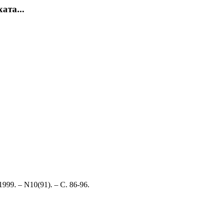
ата...
1999. – N10(91). – С. 86-96.