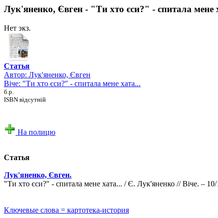
Лук'яненко, Євген - "Ти хто єси?" - спитала мене х
Нет экз.
Статья
Автор:
Лук'яненко, Євген
Віче: "Ти хто єси?" - спитала мене хата...
б.р.
ISBN відсутній
На полицю
Статья
Лук'яненко, Євген.
"Ти хто єси?" - спитала мене хата... / Є. Лук'яненко // Віче. – 10/
Ключевые слова = картотека-история