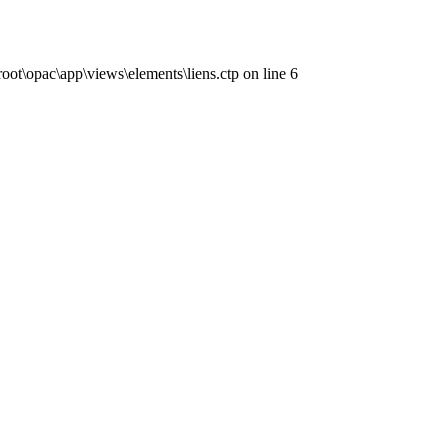
ot\opac\app\views\elements\liens.ctp on line 6