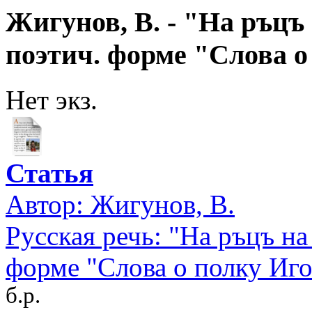
Жигунов, В. - "На ръцъ 
поэтич. форме "Слова о
Нет экз.
Статья
Автор:
Жигунов, В.
Русская речь: "На ръцъ на 
форме "Слова о полку Иго
б.р.