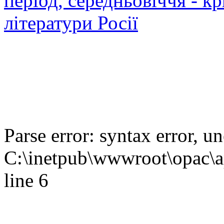
період, середньовіччя - кр
літератури Росії
Parse error: syntax error,
C:\inetpub\wwwroot\opac\ap
line 6