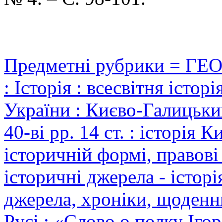
Предметні рубрики = ГЕ
: Історія : всесвітня історі
України : Києво-Галицький
40-ві рр. 14 ст. : історія К
історичній формі, правові 
історичні джерела - історі
джерела, хроніки, щоденни
Русі : «Слово о полку Іго