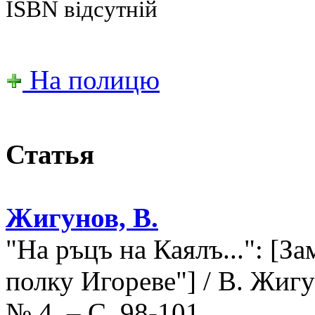
ISBN відсутній
На полицю
Статья
Жигунов, В.
"На ръцъ на Каялъ...": [З
полку Игореве"] / В. Жигун
№ 4. – С. 98-101.