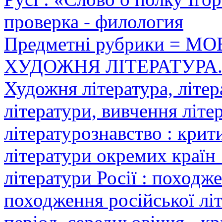
проверка - филология
Предметні рубрики = 
ХУДОЖНЯ ЛІТЕРАТУРА.
Художня література, літер
літератури, вивчення літер
літературознавство : крит
літератури окремих країн 
літератури Росії : походже
походження російської лі