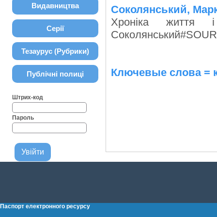
Видавництва
Соколянський, Марк
Хроніка життя 
Серії
Соколянський#SOURC
Тезаурус (Рубрики)
Ключевые слова = 
Публічні полиці
Штрих-код
Пароль
Паспорт електронного ресурсу