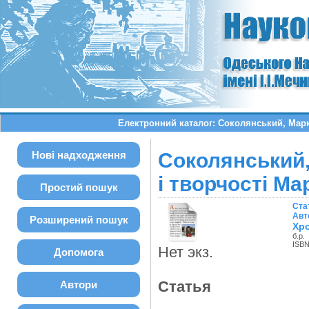
Електронний каталог: Соколянський, Марк 
Нові надходження
Соколянський,
і творчості М
Простий пошук
Ста
Авт
Розширений пошук
Хро
б.р.
ISBN
Нет экз.
Допомога
Статья
Автори