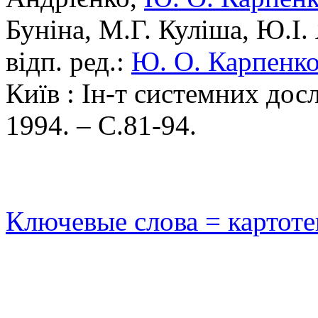
Буніна, М.Г. Куліша, Ю.І. 
відп. ред.:
Ю. О. Карпенк
Київ : Ін-т системних дос
1994. – С.81-94.
Ключевые слова = картот