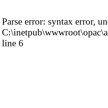
Parse error: syntax error,
C:\inetpub\wwwroot\opac\ap
line 6