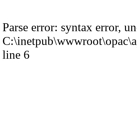
Parse error: syntax error,
C:\inetpub\wwwroot\opac\ap
line 6