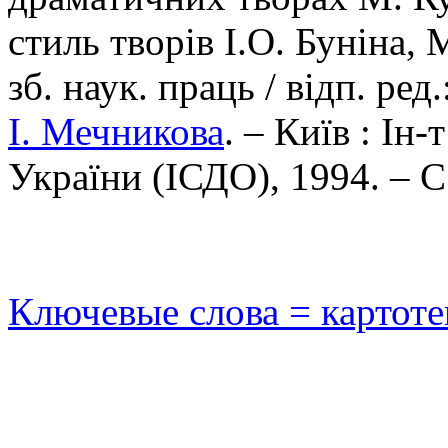
стиль творів І.О. Буніна, 
зб. наук. праць / відп. ред.
І. Мечникова
. – Київ : Ін
України (ІСДО), 1994. – С
Ключевые слова = картот