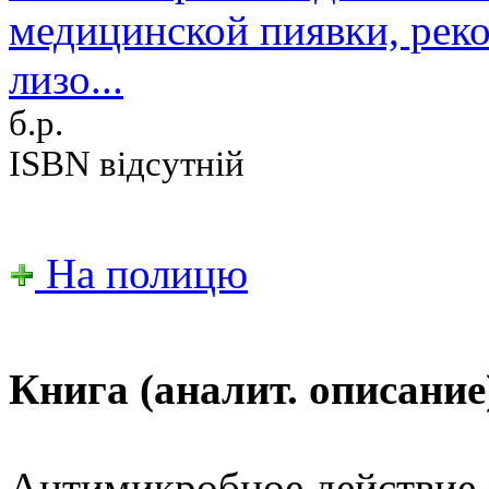
медицинской пиявки, рек
лизо...
б.р.
ISBN відсутній
На полицю
Книга (аналит. описание
Антимикробное действие 