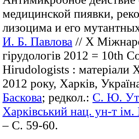
медицинской пиявки, рек
лизоцима и его мутантны
И. Б. Павлова
// X Міжнар
гірудологів 2012 = 10th Co
Hirudologists : матеріали 
2012 року, Харків, Україна
Баскова
; редкол.:
С. Ю. У
Харківський нац. ун-т ім. 
– С. 59-60.