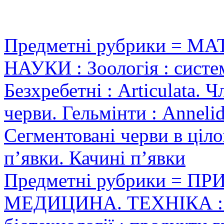
Предметні рубрики = 
НАУКИ : Зоологія : система
Безхребетні : Articulata. 
черви. Гельмінти : Annelid
Сегментовані черви в ціло
п’явки. Качині п’явки
Предметні рубрики = П
МЕДИЦИНА. ТЕХНІКА : Бі