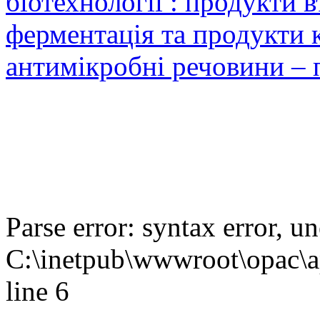
біотехнології : продукти 
ферментація та продукти к
антимікробні речовини – 
Parse error: syntax error,
C:\inetpub\wwwroot\opac\ap
line 6