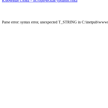
Ключевые слова = историческая урбанистика
Parse error: syntax error, unexpected T_STRING in C:\inetpub\wwwro