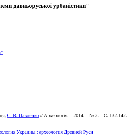
леми давньоруської урбаністики"
и"
оця,
С. В. Павленко
// Археологія. – 2014. – № 2. – С. 132-142.
еология Украины : археология Древней Руси