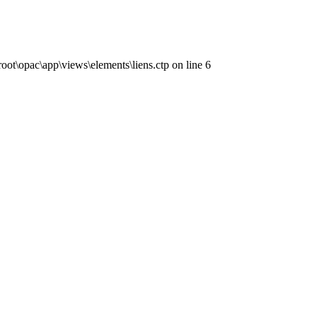
ot\opac\app\views\elements\liens.ctp on line 6