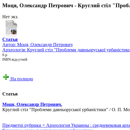
Моця, Олександр Петрович - Круглий стіл "Проб
Нет экз.
Статья
Автор:
Моця, Олександр Петрович
Археологія: Круглий стіл "Проблеми давньоруської урбаністик
б.р.
ISBN відсутній
На полицю
Статья
Моця, Олександр Петрович.
Круглий стіл "Проблеми давньоруської урбаністики" / О. П. М
Предметні рубрики = Археология Украины : средневековая арх